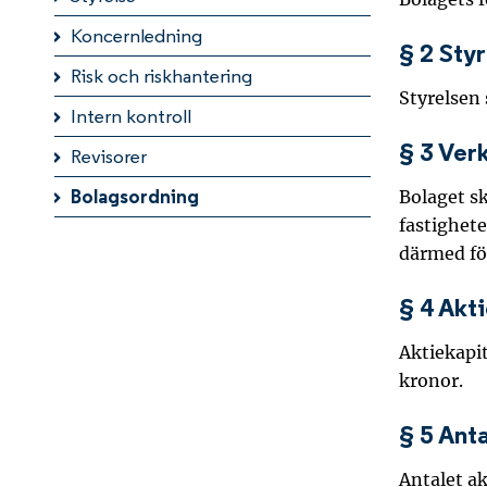
Koncernledning
§ 2 Sty
Risk och riskhantering
Styrelsen 
Intern kontroll
§ 3 Ver
Revisorer
Bolaget sk
Bolagsordning
fastighete
därmed fö
§ 4 Akt
Aktiekapit
kronor.
§ 5 Anta
Antalet ak