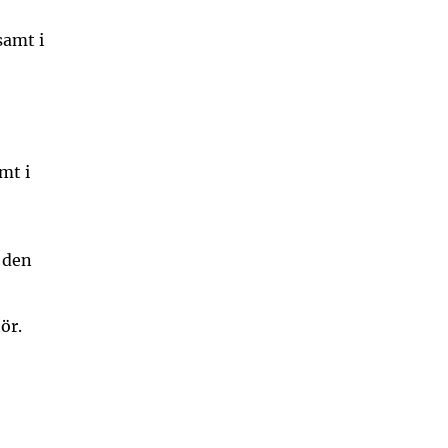
samt i
mt i
t den
ör.