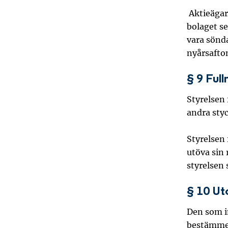
Aktieägar
bolaget se
vara sönd
nyårsafto
§ 9 Ful
Styrelsen 
andra sty
Styrelsen
utöva sin
styrelsen
§ 10 U
Den som in
bestämmer,