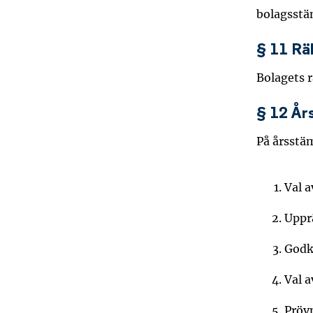
bolagsst
§ 11 Rä
Bolagets 
§ 12 Å
På årsstä
Val 
Uppr
Godk
Val a
Pröv