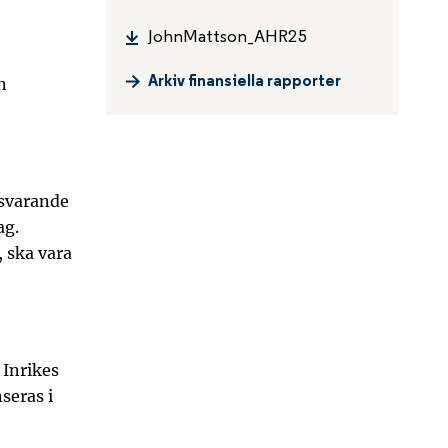
JohnMattson_AHR25
n
Arkiv finansiella rapporter
tsvarande
ag.
, ska vara
 Inrikes
seras i