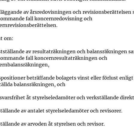
läggande av årsredovisningen och revisionsberättelsen 
kommande fall koncernredovisning och
ernrevisionsberättelsen.
ut om:
stställande av resultaträkningen och balansräkningen sa
kommande fall koncernresultaträkningen och
ernbalansräkningen,
spositioner beträffande bolagets vinst eller förlust enlig
ställda balansräkningen, och
svarsfrihet åt styrelseledamöter och verkställande direkt
tällande av antalet styrelseledamöter och revisorer.
tällande av arvoden åt styrelsen och revisor.