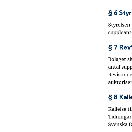
§ 6 Sty
Styrelsen 
suppleant
§ 7 Rev
Bolaget s
antal supp
Revisor oc
auktoriser
§ 8 Kall
Kallelse 
Tidningar 
Svenska D