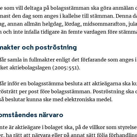
e som vill deltaga på bolagsstämman ska göra anmälan d
nast den dag som anges i kallelse till stämman. Denna da
ag, annan allmän helgdag, lördag, midsommarafton, jula
n och inte infalla tidigare än femte vardagen före stämm
lmakter och poströstning
får samla in fullmakter enligt det förfarande som anges i 
cket aktiebolagslagen (2005:551).
 får inför en bolagsstämma besluta att aktieägarna ska 
 rösträtt per post före bolagsstämman. Poströstning ska
 så beslutar kunna ske med elektroniska medel.
tomståendes närvaro
te är aktieägare i bolaget ska, på de villkor som styrels
 ha rätt att närvara eller på annat sätt följa förhandlin