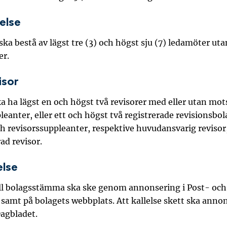
relse
ska bestå av lägst tre (3) och högst sju (7) ledamöter uta
er.
isor
ka ha lägst en och högst två revisorer med eller utan mo
leanter, eller ett och högst två registrerade revisionsbol
h revisorssuppleanter, respektive huvudansvarig revisor
ad revisor.
else
till bolagsstämma ska ske genom annonsering i Post- och
samt på bolagets webbplats. Att kallelse skett ska annon
agbladet.