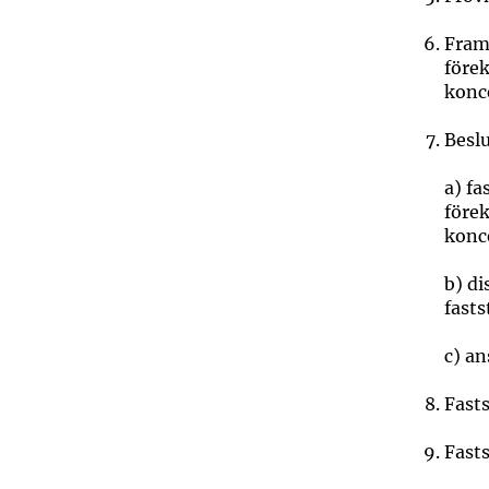
Fram
före
konc
Besl
a) fa
före
konc
b) di
fast
c) an
Fasts
Fasts