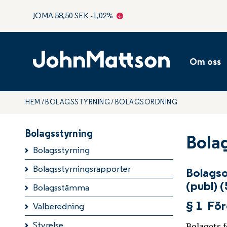
JOMA
58,50
SEK
-1,02
%
Koncernl
Styrelse
Om oss
Levande o
Ansvarsfu
HEM
BOLAGSSTYRNING
BOLAGSORDNING
Energieff
Hälsosam 
Bolagsstyrning
Bola
Bolagsstyrning
Bolagsstyrningsrapporter
Bolagso
(publ) 
Bolagsstämma
§ 1 Fö
Valberedning
Styrelse
Bolagets 