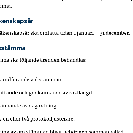
ämma.
kenskapsår
räkenskapsår ska omfatta tiden 1 januari – 31 december.
rsstämma
mma ska följande ärenden behandlas:
av ordförande vid stämman.
ättande och godkännande av röstlängd.
ännande av dagordning.
v en eller två protokolljusterare.
ning av om stämman blivit behörigen sammankallad.