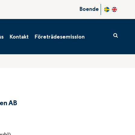
er
Boende
r
tal
ss
Kontakt
Företrädesemission
ndrag
gen AB
ubl).