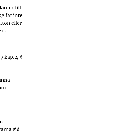
ärom till
g får inte
fton eller
an.
7 kap. 4 §
kunna
 om
en
garna vid