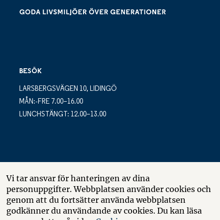
BESÖK
LARSBERGSVÄGEN 10, LIDINGÖ
MÅN:-FRE 7.00–16.00
LUNCHSTÄNGT: 12.00–13.00
POSTADRESS
Vi tar ansvar för hanteringen av dina
personuppgifter. Webbplatsen använder cookies och
LARSBERGSVÄGEN 10
genom att du fortsätter använda webbplatsen
BOX 10035
godkänner du användande av cookies. Du kan läsa
181 10 LIDINGÖ