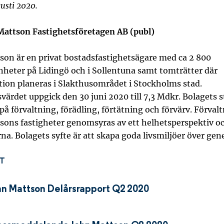
usti 2020.
attson Fastighetsföretagen AB (publ)
son är en privat bostadsfastighetsägare med ca 2 800
nheter på Lidingö och i Sollentuna samt
tomträtter där
ion planeras i Slakthusområdet i Stockholms stad.
värdet uppgick den 30 juni 2020 till 7,3 Mdkr.
Bolagets s
på förvaltning, förädling, förtätning och förvärv. Förval
sons fastigheter genomsyras av ett helhetsperspektiv o
rna. Bolagets syfte är att skapa goda livsmiljöer över gen
T
hn Mattson Delårsrapport Q2 2020