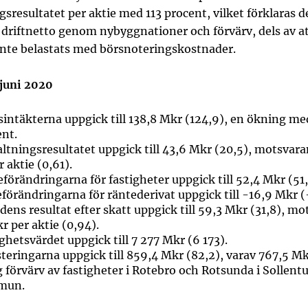
gsresultatet per aktie med 113 procent, vilket förklaras de
 driftnetto genom nybyggnationer och förvärv, dels av a
inte belastats med börsnoteringskostnader.
 juni 2020
intäkterna uppgick till 138,8 Mkr (124,9), en ökning me
ent.
ltningsresultatet uppgick till 43,6 Mkr (20,5), motsvara
r aktie (0,61).
förändringarna för fastigheter uppgick till 52,4 Mkr (51
förändringarna för räntederivat uppgick till -16,9 Mkr (
dens resultat efter skatt uppgick till 59,3 Mkr (31,8), m
kr per aktie (0,94).
ghetsvärdet uppgick till 7 277 Mkr (6 173).
teringarna uppgick till 859,4 Mkr (82,2), varav 767,5 Mk
 förvärv av fastigheter i Rotebro och Rotsunda i Sollent
mun.