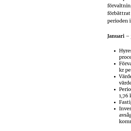
förvaltnin
förbättrat
perioden 
Januari –
Hyres
proc
Förva
kr pe
Värde
värde
Perio
1,76 
Fasti
Inves
avsåg
kom