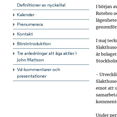
Definitioner av nyckeltal
I början a
Rotebro o
Kalender
lägenhet
Prenumerera
genomförs 
Kontakt
I maj teck
Börsintroduktion
Slakthusom
Tre anledningar att äga aktier i
är bolaget
John Mattson
Stockhol
Vd-kommentarer och
- Utveckli
presentationer
Slakthuso
emot att u
samarbeta
kommenter
Under per