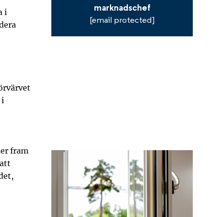
marknadschef
 i
[email protected]
adera
förvärvet
 i
ser fram
att
det,