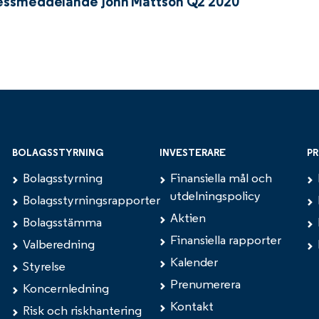
essmeddelande John Mattson Q2 2020
BOLAGSSTYRNING
INVESTERARE
PR
Bolagsstyrning
Finansiella mål och
utdelningspolicy
Bolagsstyrningsrapporter
Aktien
Bolagsstämma
Finansiella rapporter
Valberedning
Kalender
Styrelse
Prenumerera
Koncernledning
Kontakt
Risk och riskhantering