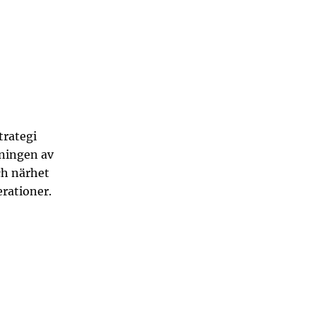
trategi
tningen av
ch närhet
erationer.