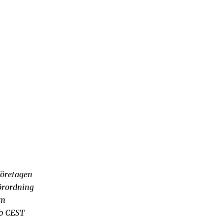
företagen
förordning
om
00 CEST