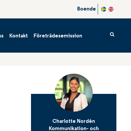
er
Boende
r
tal
ss
Kontakt
Företrädesemission
ndrag
Charlotte Nordén
Kommunikation- och