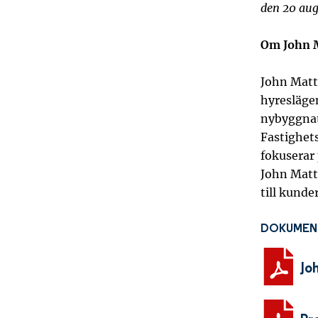
den 20 aug
Om John M
John Matt
hyresläge
nybyggnat
Fastighets
fokuserar 
John Matt
till kunde
DOKUMEN
Jo