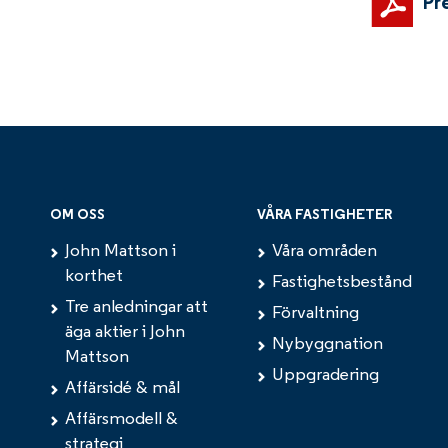
Pr
OM OSS
VÅRA FASTIGHETER
John Mattson i
Våra områden
korthet
Fastighetsbestånd
Tre anledningar att
Förvaltning
äga aktier i John
Nybyggnation
Mattson
Uppgradering
Affärsidé & mål
Affärsmodell &
strategi