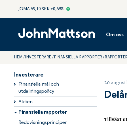
JOMA
59,10
SEK
+0,68
%
Koncernl
Styrelse
Om oss
Levande o
Ansvarsfu
HEM
INVESTERARE
FINANSIELLA RAPPORTER
RAPPORTE
Energieff
Hälsosam 
Investerare
20 august
Finansiella mål och
utdelningspolicy
Delår
Aktien
Finansiella rapporter
Tillväxt 
Redovisningsprinciper