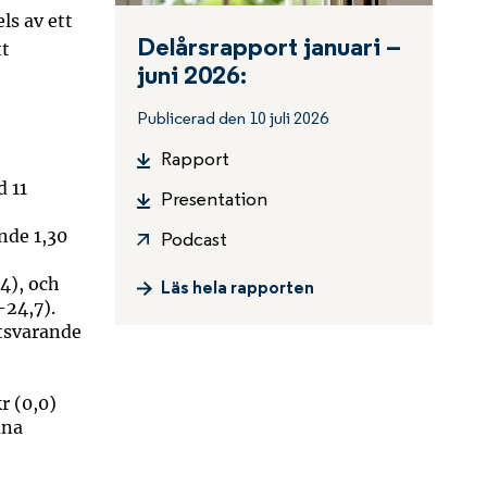
ls av ett
Delårsrapport januari –
tt
juni 2026:
Publicerad den 10 juli 2026
Rapport
d 11
Presentation
nde 1,30
Podcast
,4), och
Läs hela rapporten
-24,7).
otsvarande
r (0,0)
una