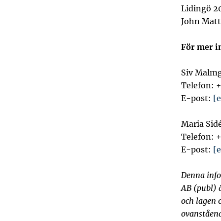
Lidingö 2
John Matt
För mer i
Siv Malmg
Telefon: 
E-post:
[
Maria Sid
Telefon: 
E-post:
[
Denna info
AB (publ) 
och lagen
ovanståend