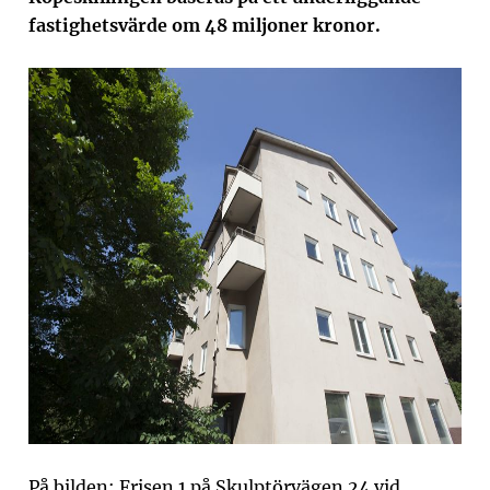
fastighetsvärde om 48 miljoner kronor.
På bilden: Frisen 1 på Skulptörvägen 24 vid