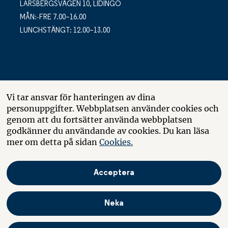
LARSBERGSVÄGEN 10, LIDINGÖ
MÅN:-FRE 7.00–16.00
LUNCHSTÄNGT: 12.00–13.00
POSTADRESS
Vi tar ansvar för hanteringen av dina
personuppgifter. Webbplatsen använder cookies och
LARSBERGSVÄGEN 10
genom att du fortsätter använda webbplatsen
BOX 10035
godkänner du användande av cookies. Du kan läsa
181 10 LIDINGÖ
mer om detta på sidan
Cookies.
Acceptera
Om webbplatsen
Boende
In English
Neka