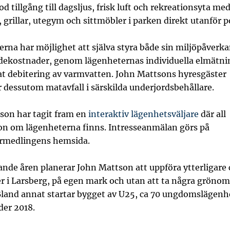
d tillgång till dagsljus, frisk luft och rekreationsyta me
, grillar, utegym och sittmöbler i parken direkt utanför p
rna har möjlighet att själva styra både sin miljöpåverk
dekostnader, genom lägenheternas individuella elmätni
at debitering av varmvatten. John Mattsons hyresgäster
r dessutom matavfall i särskilda underjordsbehållare.
son har tagit fram en
interaktiv lägenhetsväljare
där all
on om lägenheterna finns. Intresseanmälan görs på
rmedlingens hemsida.
de åren planerar John Mattson att uppföra ytterligare 
er i Larsberg, på egen mark och utan att ta några grönom
Bland annat startar bygget av U25, ca 70 ungdomslägenh
der 2018.