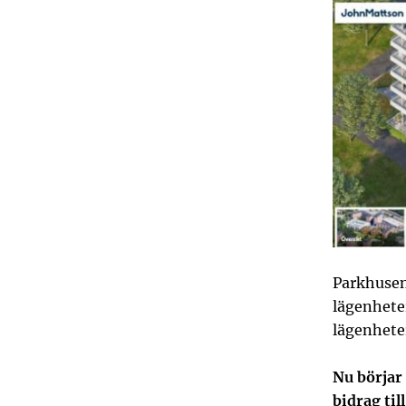
Parkhusens
lägenhete
lägenheter
Nu börjar
bidrag ti