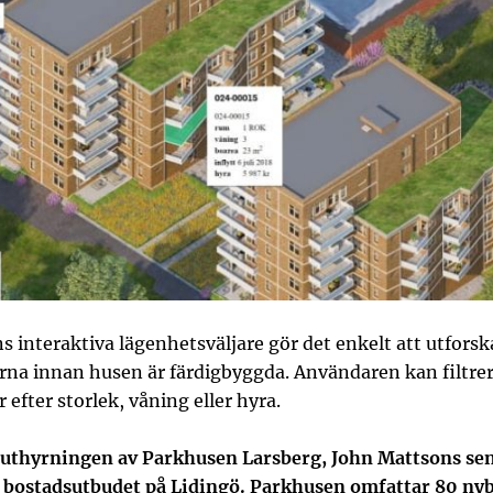
 interaktiva lägenhetsväljare gör det enkelt att utforsk
rna innan husen är färdigbyggda. Användaren kan filtre
 efter storlek, våning eller hyra.
 uthyrningen av Parkhusen Larsberg, John Mattsons se
ll bostadsutbudet på Lidingö. Parkhusen omfattar 80 ny