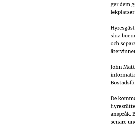
ger dem go
lekplatser
Hyresgäste
sina boen
och separ
återvinne
John Matt
informati
Bostadsfö
De komman
hyresrätt
anspråk. 
senare un