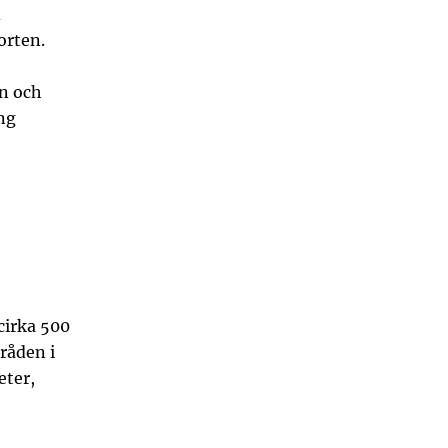
d
orten.
an och
ng
cirka 500
råden i
eter,