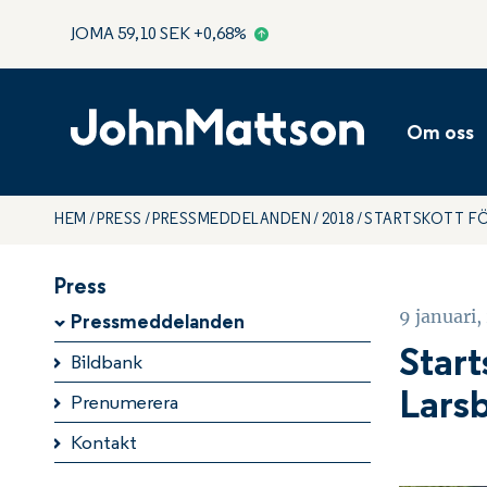
JOMA
59,10
SEK
+0,68
%
Koncernl
Styrelse
Om oss
Levande o
Ansvarsfu
HEM
PRESS
PRESSMEDDELANDEN
2018
STARTSKOTT FÖ
Energieff
Hälsosam 
Press
9 januari,
Pressmeddelanden
Start
Bildbank
Lars
Prenumerera
Kontakt