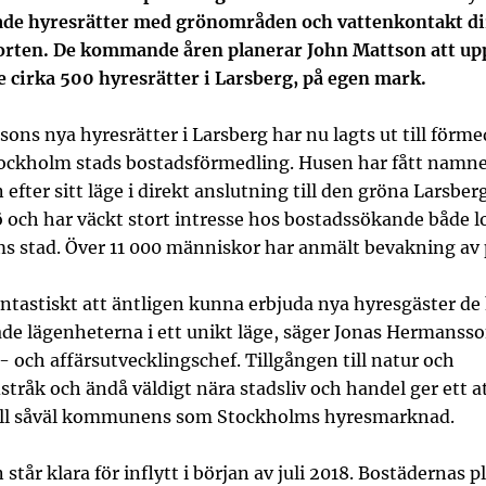
ade hyresrätter med grönområden och vattenkontakt di
orten. De kommande åren planerar John Mattson att up
e cirka 500 hyresrätter i Larsberg, på egen mark.
ons nya hyresrätter i Larsberg har nu lagts ut till förme
ckholm stads bostadsförmedling. Husen har fått namn
efter sitt läge i direkt anslutning till den gröna Larsbe
 och har väckt stort intresse hos bostadssökande både lo
s stad. Över 11 000 människor har anmält bevakning av 
antastiskt att äntligen kunna erbjuda nya hyresgäster de
ade lägenheterna i ett unikt läge, säger Jonas Hermansso
- och affärsutvecklingschef. Tillgången till natur och
råk och ändå väldigt nära stadsliv och handel ger ett a
 till såväl kommunens som Stockholms hyresmarknad.
står klara för inflytt i början av juli 2018. Bostädernas p