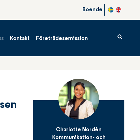
er
Boende
r
tal
ss
Kontakt
Företrädesemission
ndrag
usen
Charlotte Nordén
Kommunikation- och