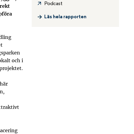
Podcast
rekt
pföra
Läs hela rapporten
dling
et
rgsparken
kalt och i
projektet.
 här
n,
ttraktivt
lacering