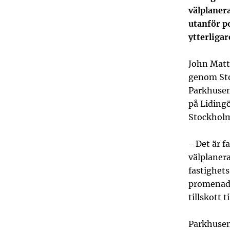
välplaner
utanför p
ytterligar
John Matts
genom Sto
Parkhusen 
på Lidingö
Stockholm
- Det är f
välplaner
fastighets
promenadst
tillskott
Parkhusen 