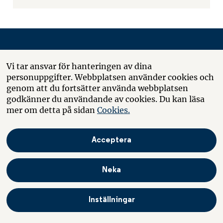
Vi tar ansvar för hanteringen av dina
OM OSS
personuppgifter. Webbplatsen använder cookies och
genom att du fortsätter använda webbplatsen
John Mattson i korthet
godkänner du användande av cookies. Du kan läsa
Tre anledningar att äga aktier i John Mattson
mer om detta på sidan
Cookies.
Affärsidé & mål
Affärsmodell & strategi
Acceptera
Verksamhet & organisation
John Mattsons historia
Neka
Hållbarhet
Karriär
Inställningar
Visselblåsarkanal