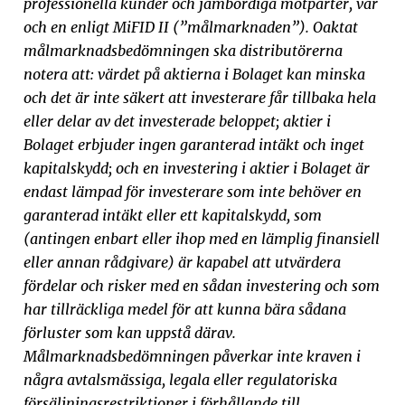
professionella kunder och jämbördiga motparter, var
och en enligt MiFID II (”målmarknaden”). Oaktat
målmarknadsbedömningen ska distributörerna
notera att: värdet på aktierna i Bolaget kan minska
och det är inte säkert att investerare får tillbaka hela
eller delar av det investerade beloppet; aktier i
Bolaget erbjuder ingen garanterad intäkt och inget
kapitalskydd; och en investering i aktier i Bolaget är
endast lämpad för investerare som inte behöver en
garanterad intäkt eller ett kapitalskydd, som
(antingen enbart eller ihop med en lämplig finansiell
eller annan rådgivare) är kapabel att utvärdera
fördelar och risker med en sådan investering och som
har tillräckliga medel för att kunna bära sådana
förluster som kan uppstå därav.
Målmarknadsbedömningen påverkar inte kraven i
några avtalsmässiga, legala eller regulatoriska
försäljningsrestriktioner i förhållande till