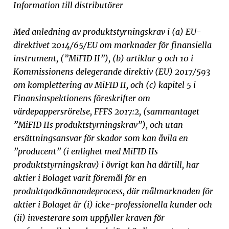
Information till distributörer
Med anledning av produktstyrningskrav i (a) EU-
direktivet 2014/65/EU om marknader för finansiella
instrument, (”MiFID II”), (b) artiklar 9 och 10 i
Kommissionens delegerande direktiv (EU) 2017/593
om komplettering av MiFID II, och (c) kapitel 5 i
Finansinspektionens föreskrifter om
värdepappersrörelse, FFFS 2017:2, (sammantaget
”MiFID IIs produktstyrningskrav”), och utan
ersättningsansvar för skador som kan åvila en
”producent” (i enlighet med MiFID IIs
produktstyrningskrav) i övrigt kan ha därtill, har
aktier i Bolaget varit föremål för en
produktgodkännandeprocess, där målmarknaden för
aktier i Bolaget är (i) icke-professionella kunder och
(ii) investerare som uppfyller kraven för