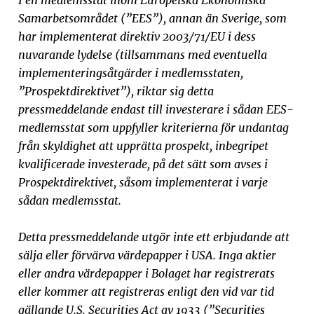
I en medlemsstat inom Europeiska Ekonomiska
Samarbetsområdet (”EES”), annan än Sverige, som
har implementerat direktiv 2003/71/EU i dess
nuvarande lydelse (tillsammans med eventuella
implementeringsåtgärder i medlemsstaten,
”Prospektdirektivet”), riktar sig detta
pressmeddelande endast till investerare i sådan EES-
medlemsstat som uppfyller kriterierna för undantag
från skyldighet att upprätta prospekt, inbegripet
kvalificerade investerade, på det sätt som avses i
Prospektdirektivet, såsom implementerat i varje
sådan medlemsstat.
Detta pressmeddelande utgör inte ett erbjudande att
sälja eller förvärva värdepapper i USA. Inga aktier
eller andra värdepapper i Bolaget har registrerats
eller kommer att registreras enligt den vid var tid
gällande U.S. Securities Act av 1933 (”Securities