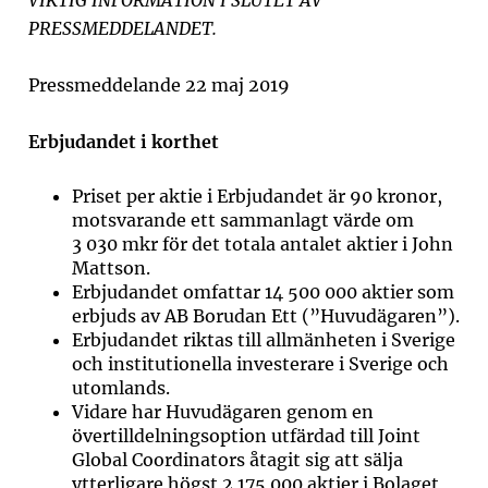
VIKTIG INFORMATION I SLUTET AV
PRESSMEDDELANDET.
Pressmeddelande 22 maj 2019
Erbjudandet i korthet
Priset per aktie i Erbjudandet är 90 kronor,
motsvarande ett sammanlagt värde om
3 030 mkr för det totala antalet aktier i John
Mattson.
Erbjudandet omfattar 14 500 000 aktier som
erbjuds av AB Borudan Ett (”Huvudägaren”).
Erbjudandet riktas till allmänheten i Sverige
och institutionella investerare i Sverige och
utomlands.
Vidare har Huvudägaren genom en
övertilldelningsoption utfärdad till Joint
Global Coordinators åtagit sig att sälja
ytterligare högst 2 175 000 aktier i Bolaget