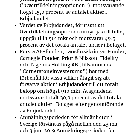
(”Övertilldelningsoptionen”), motsvarande
högst 15,0 procent av antalet aktier i
Erbjudandet.
Värdet av Erbjudandet, förutsatt att
Övertilldelningsoptionen utnyttjas till fullo,
uppgår till 1 501 mkr och motsvarar 49,5
procent av det totala antalet aktier i Bolaget.
Första AP-fonden, Länsförsäkringar Fonder,
Carnegie Fonder, Prior & Nilsson, Fidelity
och Tagehus Holding AB (tillsammans
”Cornerstoneinvesterarna”) har med
förbehåll för vissa villkor åtagit sig att
förvärva aktier i Erbjudandet till ett totalt
belopp om högst 910 mkr. Åtagandena
motsvarar totalt 30,0 procent av det totala
antalet aktier i Bolaget efter genomförandet
av Erbjudandet.
Anmälningsperioden för allmänheten i
Sverige förväntas pågå mellan den 23 maj
och 3 juni 2019.Anmälningsperioden för