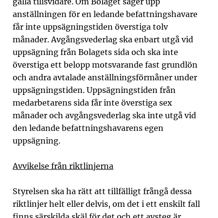
gälla tillsvidare. Om Bolaget säger upp
anställningen för en ledande befattningshavare
får inte uppsägningstiden överstiga tolv
månader. Avgångsvederlag ska enbart utgå vid
uppsägning från Bolagets sida och ska inte
överstiga ett belopp motsvarande fast grundlön
och andra avtalade anställningsförmåner under
uppsägningstiden.
Upps
ägningstiden från
medarbetarens sida får inte överstiga sex
månader och avgångsvederlag ska inte utgå vid
den ledande befattningshavarens egen
uppsägning.
Avvikelse från riktlinjerna
Styrelsen ska ha rätt att tillfälligt frångå dessa
riktlinjer helt eller delvis, om det i ett enskilt fall
finns särskilda skäl för det och ett avsteg är