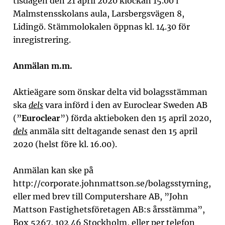
tisdagen den 21 april 2020 klockan 15.00 i
Malmstensskolans aula, Larsbergsvägen 8,
Lidingö. Stämmolokalen öppnas kl. 14.30 för
inregistrering.
Anmälan m.m.
Aktieägare som önskar delta vid bolagsstämman
ska
dels
vara införd i den av Euroclear Sweden AB
(”
Euroclear
”) förda aktieboken den 15 april 2020,
dels
anmäla sitt deltagande senast den 15 april
2020 (helst före kl. 16.00).
Anmälan kan ske på
http://corporate.johnmattson.se/bolagsstyrning,
eller med brev till Computershare AB, ”John
Mattson Fastighetsföretagen AB:s årsstämma”,
Box 5267, 102 46 Stockholm, eller per telefon